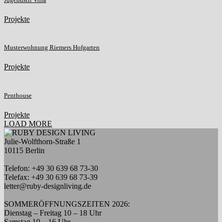
Projekte
Musterwohnung Riemers Hofgarten
Projekte
Penthouse
Projekte
LOAD MORE
Julie-Wolfthorn-Straße 1
10115 Berlin
Telefon: +49 30 639 68 73-30
Telefax: +49 30 639 68 73-39
letter@ruby-designliving.de
SOMMERÖFFNUNGSZEITEN 2026:
Dienstag – Freitag 10 – 18 Uhr
Samstag 10 – 16 Uhr