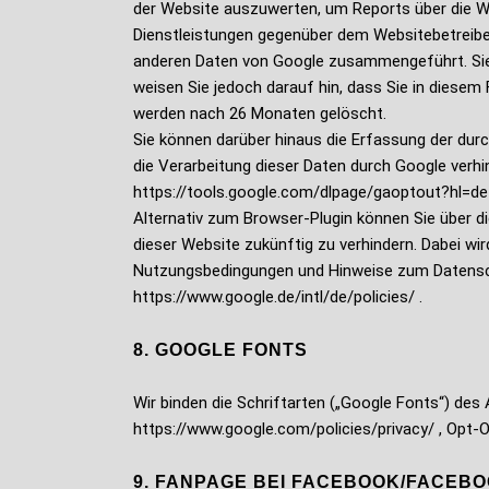
der Website auszuwerten, um Reports über die W
Dienstleistungen gegenüber dem Websitebetreiber
anderen Daten von Google zusammengeführt. Sie 
weisen Sie jedoch darauf hin, dass Sie in diesem
werden nach 26 Monaten gelöscht.
Sie können darüber hinaus die Erfassung der dur
die Verarbeitung dieser Daten durch Google verhi
https://tools.google.com/dlpage/gaoptout?hl=de 
Alternativ zum Browser-Plugin können Sie über di
dieser Website zukünftig zu verhindern. Dabei wi
Nutzungsbedingungen und Hinweise zum Datensch
https://www.google.de/intl/de/policies/ .
8. GOOGLE FONTS
Wir binden die Schriftarten („Google Fonts“) de
https://www.google.com/policies/privacy/ , Opt-
9. FANPAGE BEI FACEBOOK/FACEB