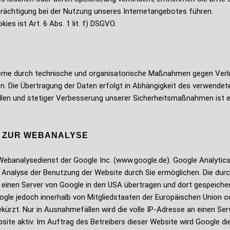
nträchtigung bei der Nutzung unseres Internetangebotes führen.
es ist Art. 6 Abs. 1 lit. f) DSGVO.
eme durch technische und organisatorische Maßnahmen gegen Verlus
. Die Übertragung der Daten erfolgt in Abhängigkeit des verwendete
len und stetiger Verbesserung unserer Sicherheitsmaßnahmen ist ei
S ZUR WEBANALYSE
Webanalysedienst der Google Inc. (www.google.de). Google Analytics
Analyse der Benutzung der Website durch Sie ermöglichen. Die dur
einen Server von Google in den USA übertragen und dort gespeichert
oogle jedoch innerhalb von Mitgliedstaaten der Europäischen Unio
ürzt. Nur in Ausnahmefällen wird die volle IP-Adresse an einen Ser
bsite aktiv. Im Auftrag des Betreibers dieser Website wird Google 