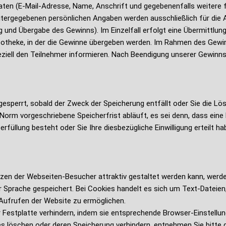
ten (E-Mail-Adresse, Name, Anschrift und gegebenenfalls weitere 
itergegebenen persönlichen Angaben werden ausschließlich für die
 und Übergabe des Gewinns). Im Einzelfall erfolgt eine Übermittlun
otheke, in der die Gewinne übergeben werden. Im Rahmen des Gewin
eziell den Teilnehmer informieren. Nach Beendigung unserer Gewinns
perrt, sobald der Zweck der Speicherung entfällt oder Sie die Lö
Norm vorgeschriebene Speicherfrist abläuft, es sei denn, dass eine 
füllung besteht oder Sie Ihre diesbezügliche Einwilligung erteilt ha
zen der Webseiten-Besucher attraktiv gestaltet werden kann, werd
r Sprache gespeichert. Bei Cookies handelt es sich um Text-Dateien
 Aufrufen der Website zu ermöglichen.
r Festplatte verhindern, indem sie entsprechende Browser-Einstell
s löschen oder deren Speicherung verhindern, entnehmen Sie bitte d