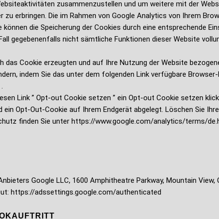
ebsiteaktivitäten zusammenzustellen und um weitere mit der Webs
 zu erbringen. Die im Rahmen von Google Analytics von Ihrem Brows
können die Speicherung der Cookies durch eine entsprechende Einst
 Fall gegebenenfalls nicht sämtliche Funktionen dieser Website vol
ch das Cookie erzeugten und auf Ihre Nutzung der Website bezogenen
ndern, indem Sie das unter dem folgenden Link verfügbare Browser-Pl
.
esen Link ” Opt-out Cookie setzen ” ein Opt-out Cookie setzen klic
rd ein Opt-Out-Cookie auf Ihrem Endgerät abgelegt. Löschen Sie Ihre
utz finden Sie unter https://www.google.com/analytics/terms/de.h
s Anbieters Google LLC, 1600 Amphitheatre Parkway, Mountain View, 
Out: https://adssettings.google.com/authenticated
OOKAUFTRITT