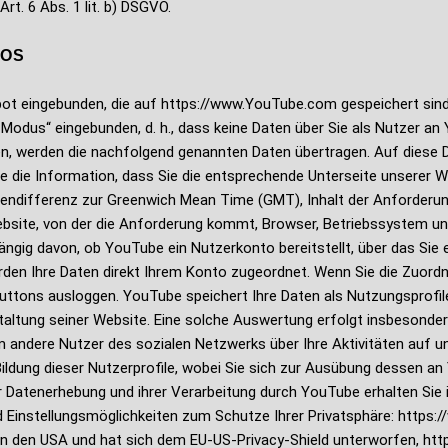
t. 6 Abs. 1 lit. b) DSGVO.
EOS
ot eingebunden, die auf https://www.YouTube.com gespeichert sind 
z-Modus“ eingebunden, d. h., dass keine Daten über Sie als Nutzer a
len, werden die nachfolgend genannten Daten übertragen. Auf diese 
 die Information, dass Sie die entsprechende Unterseite unserer W
nendifferenz zur Greenwich Mean Time (GMT), Inhalt der Anforderun
bsite, von der die Anforderung kommt, Browser, Betriebssystem un
ngig davon, ob YouTube ein Nutzerkonto bereitstellt, über das Sie 
rden Ihre Daten direkt Ihrem Konto zugeordnet. Wenn Sie die Zuordn
uttons ausloggen. YouTube speichert Ihre Daten als Nutzungsprofil
tung seiner Website. Eine solche Auswertung erfolgt insbesondere 
andere Nutzer des sozialen Netzwerks über Ihre Aktivitäten auf un
Bildung dieser Nutzerprofile, wobei Sie sich zur Ausübung dessen a
atenerhebung und ihrer Verarbeitung durch YouTube erhalten Sie in
Einstellungsmöglichkeiten zum Schutze Ihrer Privatsphäre: https://
in den USA und hat sich dem EU-US-Privacy-Shield unterworfen, htt