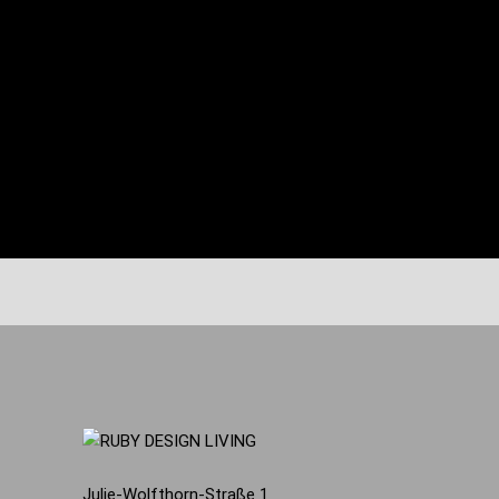
stehen Ihnen mit einzigartigem und
unerschöpflichem Fachwissen bei der
Umsetzung Ihrer Wünsche beratend zur
Seite.
MEHR INFO
Julie-Wolfthorn-Straße 1