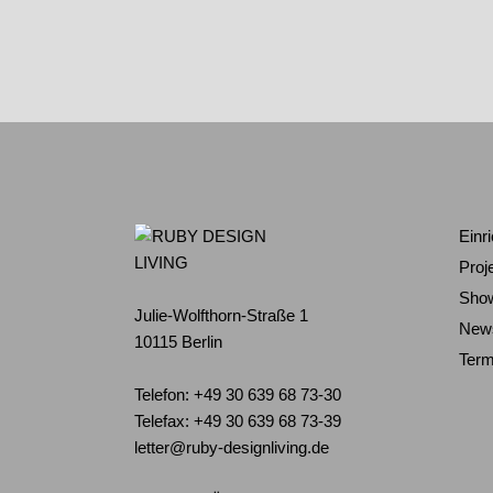
Einr
Proj
Sho
Julie-Wolfthorn-Straße 1
New
10115 Berlin
Term
Telefon: +49 30 639 68 73-30
Telefax: +49 30 639 68 73-39
letter@ruby-designliving.de